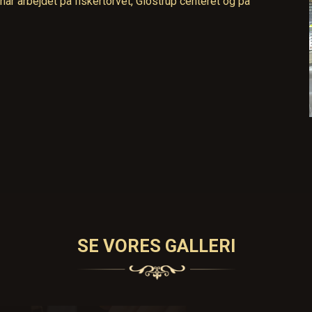
har arbejdet på fiskertorvet, Glostrup centeret og på
SE VORES GALLERI