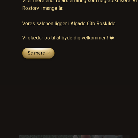
Vi er mere end 16 års erfaring som negleteknikere. Vi 
Rostorv i mange år.
Vores salonen ligger i Algade 63b Roskilde
Vi glæder os til at byde dig velkommen! ❤️
Se mere