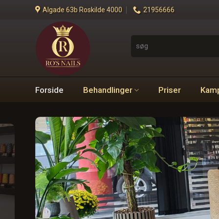
Skip
Algade 63b Roskilde 4000
21956666
to
content
Search
for:
Forside
Behandlinger
Priser
Kam